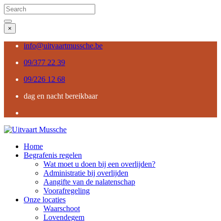
Search
for:
Search
×
info@uitvaartmussche.be
09/377 22 39
09/226 12 68
dag en nacht bereikbaar
Home
Begrafenis regelen
Wat moet u doen bij een overlijden?
Administratie bij overlijden
Aangifte van de nalatenschap
Voorafregeling
Onze locaties
Waarschoot
Lovendegem